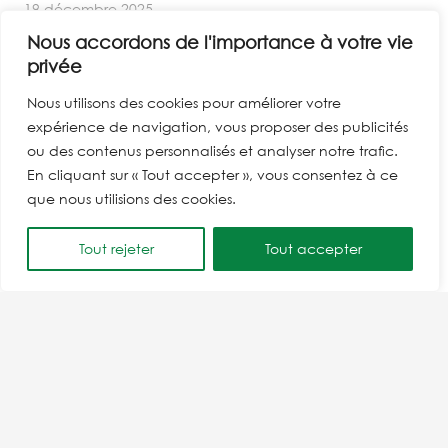
19 décembre 2025
Les 5 pistes de Fransylva pour lutter contre les feux
Nous accordons de l'importance à votre vie
de forêts
privée
26 octobre 2025
Nous utilisons des cookies pour améliorer votre
La saison des champignons débute …
expérience de navigation, vous proposer des publicités
3 octobre 2025
ou des contenus personnalisés et analyser notre trafic.
En cliquant sur « Tout accepter », vous consentez à ce
Catégories
que nous utilisions des cookies.
Actualités nationales
(2)
Tout rejeter
Tout accepter
Actualités Var – PACA
(6)