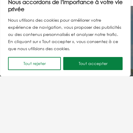
Nous accordons de l'importance à votre vie
privée
Nous utilisons des cookies pour améliorer votre
expérience de navigation, vous proposer des publicités
ou des contenus personnalisés et analyser notre trafic.
En cliquant sur « Tout accepter », vous consentez à ce
que nous utilisions des cookies.
Contactez le Syndicat
Tout rejeter
Tout accepter
Fransylva 83
N’hésitez pas à contacter Sandra, l’animatrice de
Fransylva 83. Elle pourra vous renseigner sur l’activité
de notre syndicat et vous mettre en relation si
nécessaire avec des adhérents prêts à partager leur
expérience syndicale avec vous.