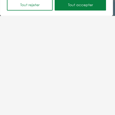
Tout rejeter
Tout accepter
Contactez le Syndicat
Fransylva 83
N’hésitez pas à contacter Sandra, l’animatrice de
Fransylva 83. Elle pourra vous renseigner sur l’activité
de notre syndicat et vous mettre en relation si
nécessaire avec des adhérents prêts à partager leur
expérience syndicale avec vous.
CONTACTEZ-NOUS