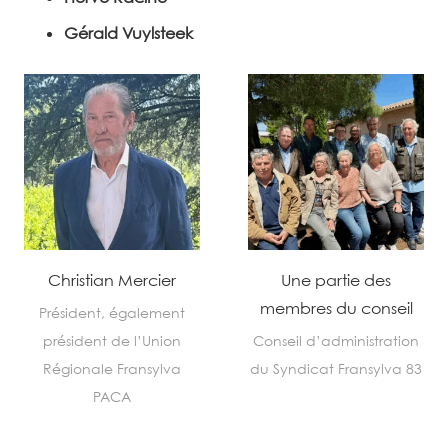
Gérald Vuylsteek
Christian Mercier
Une partie des
membres du conseil
Président, également
président de l’Union
Conseil d’administration
Régionale Fransylva
du Syndicat Fransylva 83
PACA