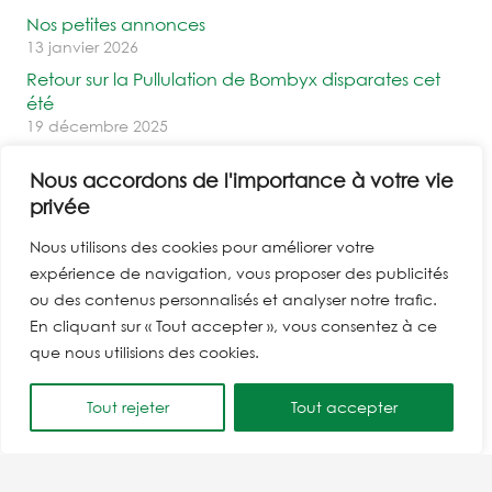
Nos petites annonces
13 janvier 2026
Retour sur la Pullulation de Bombyx disparates cet
été
19 décembre 2025
Les 5 pistes de Fransylva pour lutter contre les feux
Nous accordons de l'importance à votre vie
de forêts
privée
26 octobre 2025
La saison des champignons débute …
Nous utilisons des cookies pour améliorer votre
3 octobre 2025
expérience de navigation, vous proposer des publicités
ou des contenus personnalisés et analyser notre trafic.
Catégories
En cliquant sur « Tout accepter », vous consentez à ce
que nous utilisions des cookies.
Actualités nationales
(2)
Tout rejeter
Tout accepter
Actualités Var – PACA
(6)