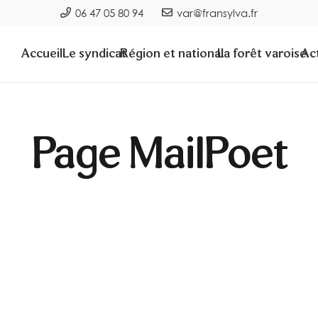
06 47 05 80 94
var@fransylva.fr
Accueil
Le syndicat
Région et national
La forêt varoise
Act
Page MailPoet